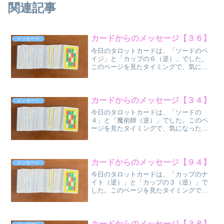
関連記事
カードからのメッセージ【３６】
メッセージ
今日のタロットカードは、「ソードのペ
イジ」と「カップの６（逆）」でした。
このページを見たタイミングで、気にな
った方だけ、気になった部分だけ受け取
ってください
ね。 ソードのペ
イジ（正位
カードからのメッセージ【３４】
メッセージ
置）
今日のタロットカードは、「ソードの
...
４」と「魔術師（逆）」でした。このペ
ージを見たタイミングで、気になった方
だけ、気になった部分だけ受け取ってく
ださいね。 ソ
ードの４（正位
置）
カードからのメッセージ【９４】
メッセージ
魔...
今日のタロットカードは、「カップのナ
イト（逆）」と「カップの３（逆）」で
した。このページを見たタイミングで、
気になった方だけ、気になった部分だけ
受け取ってください
ね。 カップのナ
イト（逆位
カードからのメッセージ【３８】