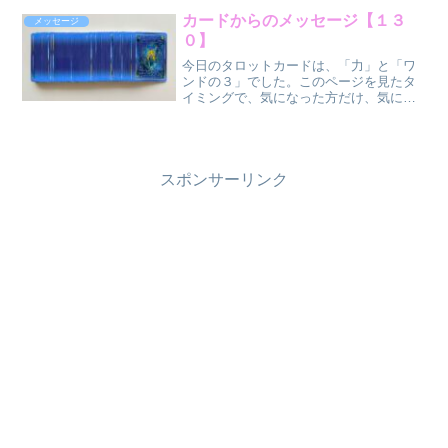
ね。 ワンド
の８（逆位
カードからのメッセージ【１３
メッセージ
置）
０】
...
今日のタロットカードは、「力」と「ワ
ンドの３」でした。このページを見たタ
イミングで、気になった方だけ、気にな
った部分だけ受け取ってください
ね。 力
（正位
置）
ワンド〈火〉の３（正...
スポンサーリンク