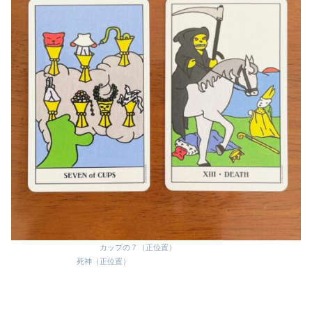
カップの７（正位置）
死神（正位置）