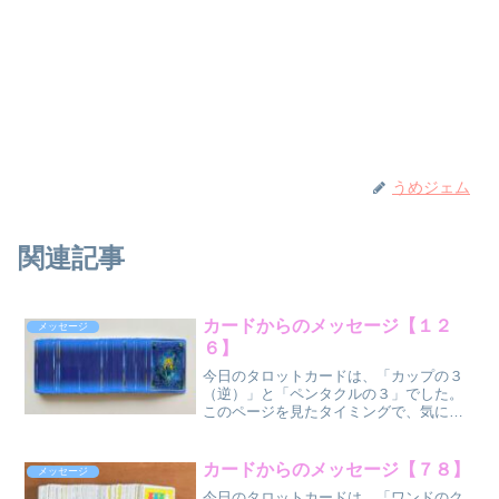
うめジェム
関連記事
カードからのメッセージ【１２
メッセージ
６】
今日のタロットカードは、「カップの３
（逆）」と「ペンタクルの３」でした。
このページを見たタイミングで、気にな
った方だけ、気になった部分だけ受け取
ってください
ね。 カップ
カードからのメッセージ【７８】
メッセージ
〈水〉の３（逆位
今日のタロットカードは、「ワンドのク