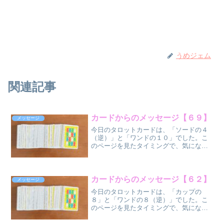
うめジェム
関連記事
カードからのメッセージ【６９】
メッセージ
今日のタロットカードは、「ソードの４
（逆）」と「ワンドの１０」でした。こ
のページを見たタイミングで、気になっ
た方だけ、気になった部分だけ受け取っ
てください
ね。 ソードの
４（逆位
カードからのメッセージ【６２】
メッセージ
置）
今日のタロットカードは、「カップの
...
８」と「ワンドの８（逆）」でした。こ
のページを見たタイミングで、気になっ
た方だけ、気になった部分だけ受け取っ
てください