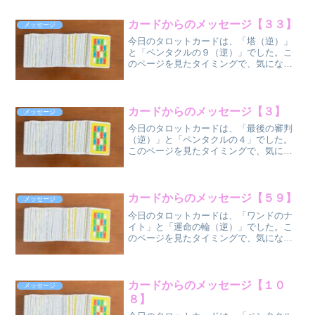
ね。 カップの
８（正位
カードからのメッセージ【３３】
メッセージ
置）
今日のタロットカードは、「塔（逆）」
...
と「ペンタクルの９（逆）」でした。こ
のページを見たタイミングで、気になっ
た方だけ、気になった部分だけ受け取っ
てください
ね。 塔
（逆位
カードからのメッセージ【３】
メッセージ
置）
今日のタロットカードは、「最後の審判
...
（逆）」と「ペンタクルの４」でした。
このページを見たタイミングで、気にな
った方だけ、気になった部分だけ受け取
ってください
ね。 最後の審判
（逆位
カードからのメッセージ【５９】
メッセージ
置）
今日のタロットカードは、「ワンドのナ
ペ...
イト」と「運命の輪（逆）」でした。こ
のページを見たタイミングで、気になっ
た方だけ、気になった部分だけ受け取っ
てくださいね。
ワンドのナイト（正位
置）
カードからのメッセージ【１０
メッセージ
...
８】