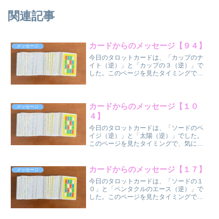
関連記事
カードからのメッセージ【９４】
メッセージ
今日のタロットカードは、「カップのナ
イト（逆）」と「カップの３（逆）」で
した。このページを見たタイミングで、
気になった方だけ、気になった部分だけ
受け取ってください
ね。 カップのナ
イト（逆位
カードからのメッセージ【１０
メッセージ
置） ...
４】
今日のタロットカードは、「ソードのペ
イジ（逆）」と「太陽（逆）」でした。
このページを見たタイミングで、気にな
った方だけ、気になった部分だけ受け取
ってください
ね。 ソードのペ
カードからのメッセージ【１７】
メッセージ
イジ（逆位
今日のタロットカードは、「ソードの１
置）
０」と「ペンタクルのエース（逆）」で
...
した。このページを見たタイミングで、
気になった方だけ、気になった部分だけ
受け取ってください