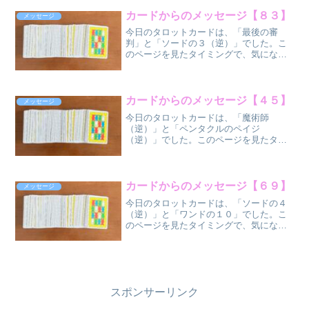
ね。 ソードの１
０（正位
カードからのメッセージ【８３】
メッセージ
置） ...
今日のタロットカードは、「最後の審
判」と「ソードの３（逆）」でした。こ
のページを見たタイミングで、気になっ
た方だけ、気になった部分だけ受け取っ
てください
ね。 最後の審
判（正位
カードからのメッセージ【４５】
メッセージ
置）
今日のタロットカードは、「魔術師
...
（逆）」と「ペンタクルのペイジ
（逆）」でした。このページを見たタイ
ミングで、気になった方だけ、気になっ
た部分だけ受け取ってください
ね。 魔術師
（逆位
カードからのメッセージ【６９】
メッセージ
置） ..
今日のタロットカードは、「ソードの４
.
（逆）」と「ワンドの１０」でした。こ
のページを見たタイミングで、気になっ
た方だけ、気になった部分だけ受け取っ
てください
ね。 ソードの
４（逆位
置）
...
スポンサーリンク