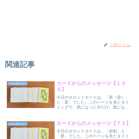
うめジェム
関連記事
カードからのメッセージ【１０
メッセージ
５】
今日のタロットカードは、「塔（逆）」
と「星」でした。このページを見たタイ
ミングで、気になった方だけ、気になっ
た部分だけ受け取ってください
ね。 塔
（逆位
カードからのメッセージ【７３】
メッセージ
置）
今日のタロットカードは、「節制」と
星（正位置） ...
「星」でした。このページを見たタイミ