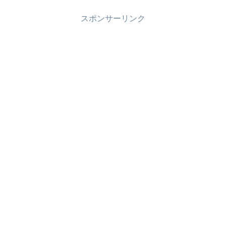
（逆位
置）
...
スポンサーリンク