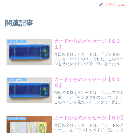
うめジェム
関連記事
カードからのメッセージ【１３
メッセージ
１】
今日のタロットカードは、「ワンドの
７」と「ソードの８」でした。このペー
ジを見たタイミングで、気になった方だ
け、気になった部分だけ受け取ってくだ
さいね。 ワンド
〈火〉の７（正位
カードからのメッセージ【１２
メッセージ
置）
６】
ソード〈風...
今日のタロットカードは、「カップの３
（逆）」と「ペンタクルの３」でした。
このページを見たタイミングで、気にな
った方だけ、気になった部分だけ受け取
ってください
ね。 カップ
カードからのメッセージ【８０】
メッセージ
〈水〉の３（逆位
今日のタロットカードは、「ソードのク
置）
イーン」と「ワンドのペイジ（逆）」で
ペ...