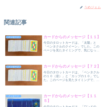
うめジェム
関連記事
カードからのメッセージ【１１】
メッセージ
今日のタロットカードは、「太陽」と
「ペンタクルのクイーン」でした。この
ページを見たタイミングで、気になった
方だけ、気になった部分だけ受け取って
ください
ね。 太陽
（正位
カードからのメッセージ【７２】
メッセージ
置）
今日のタロットカードは、「ペンタクル
ペンタク...
の１０（逆）」と「カップの１０」でし
た。このページを見たタイミングで、気
になった方だけ、気になった部分だけ受
け取ってください
ね。 ペンタクル
の１０（逆位
カードからのメッセージ【１１
メッセージ
置） ...
５】
今日のタロットカードは、「ワンドの