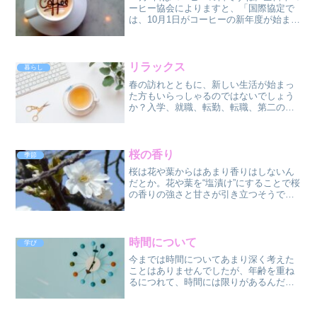
ーヒー協会によりますと、「国際協定で
は、10月1日がコーヒーの新年度が始まる
日となります。さらに、日本では秋冬期
にコーヒーの需要が高くなることから、
1083年に全日本コーヒー協会によって10
月1日を「...
リラックス
暮らし
春の訪れとともに、新しい生活が始まっ
た方もいらっしゃるのではないでしょう
か？入学、就職、転勤、転職、第二の人
生など、いろいろなありますね。私も、
新しい生活が始まるときは、新鮮な気持
ちで、頑張るぞーって思います。生活習
慣の変化や新しい出会いが...
桜の香り
季節
桜は花や葉からはあまり香りはしないん
だとか。花や葉を“塩漬け”にすることで桜
の香りの強さと甘さが引き立つそうで
す。たまに、風に乗って桜の香りを感じ
ることがあるんだけど、品種にもよるの
かな。ふんわりと優しく凛とした香り
で、どこか懐かしい感じが...
時間について
学び
今までは時間についてあまり深く考えた
ことはありませんでしたが、年齢を重ね
るにつれて、時間には限りがあるんだと
感じることが増えてきました。自分の時
間は、自分が楽しく過ごしたり、好きな
本を読んだり、興味あることを調べた