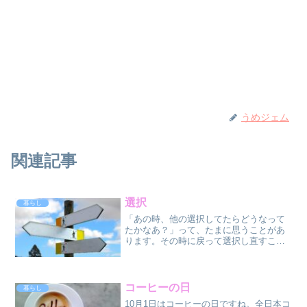
うめジェム
関連記事
選択
暮らし
「あの時、他の選択してたらどうなって
たかなあ？」って、たまに思うことがあ
ります。その時に戻って選択し直すこと
は出来ないけど、大きな決断をしたとき
ほど「どうなってたか見てみたいな」
と、ちょっと気になります。自分では意
識してないけど、毎日たくさ...
コーヒーの日
暮らし
10月1日はコーヒーの日ですね。全日本コ