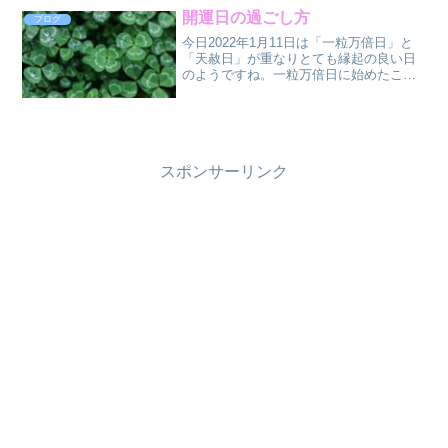
り、仕事をして誰かの役に立...
開運日の過ごし方
ブログ
今日2022年1月11日は「一粒万倍日」と
「天赦日」が重なりとても縁起の良い日
のようですね。一粒万倍日に始めたこと
は、どんどん増えたり発展するといわ
れ、天赦日はどんなこともうまくいく日
とされており、重なることで最強の日と
言われています。開運...
スポンサーリンク